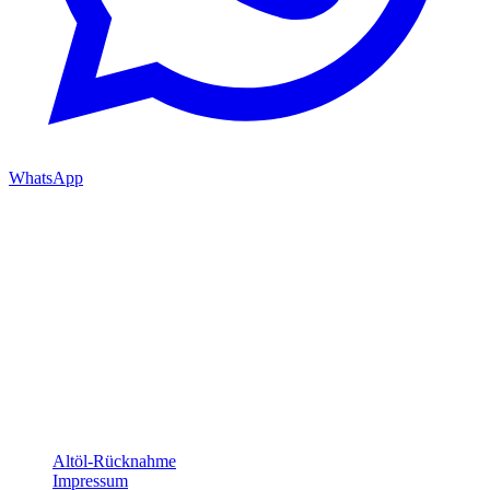
WhatsApp
Öffnungszeiten
Mo–Fr
08:30–12:00
13:00–17:00
Sa
09:00–12:00
So
geschlossen
Service & Rechtliches
Altöl-Rücknahme
Impressum